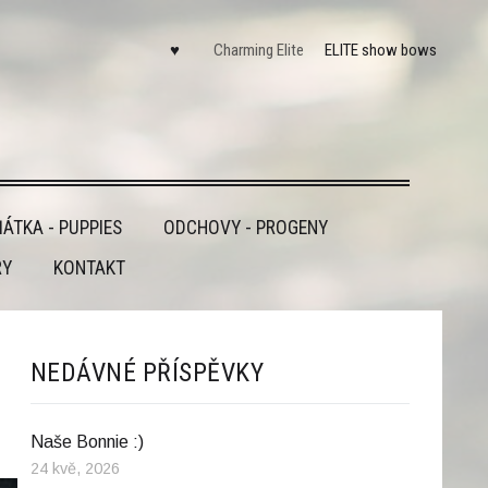
♥
Charming Elite
ELITE show bows
ÁTKA - PUPPIES
ODCHOVY - PROGENY
RY
KONTAKT
NEDÁVNÉ PŘÍSPĚVKY
Naše Bonnie :)
24 kvě, 2026