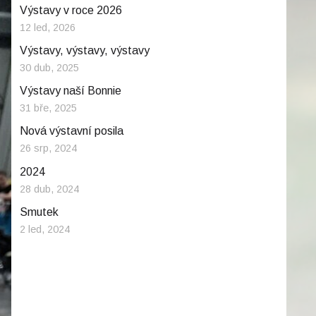
Výstavy v roce 2026
12 led, 2026
Výstavy, výstavy, výstavy
30 dub, 2025
Výstavy naší Bonnie
31 bře, 2025
Nová výstavní posila
26 srp, 2024
2024
28 dub, 2024
Smutek
2 led, 2024