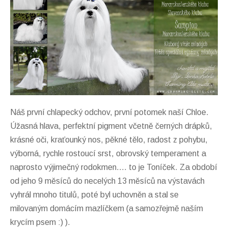
Náš první chlapecký odchov, první potomek naší Chloe.
Úžasná hlava, perfektní pigment včetně černých drápků,
krásné oči, kraťounký nos, pěkné tělo, radost z pohybu,
výborná, rychle rostoucí srst, obrovský temperament a
naprosto výjimečný rodokmen.... to je Toníček. Za období
od jeho 9 měsíců do necelých 13 měsíců na výstavách
vyhrál mnoho titulů, poté byl uchovněn a stal se
milovaným domácím mazlíčkem (a samozřejmě naším
krycím psem :) ).