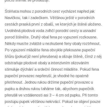
počtu štěňat se prodlužují.
Štěňata mohou z porodních cest vycházet napřed jak
hlavičkou, tak i zadečkem. Většinou ještě v porodních
cestách praská první z obalů, ve kterých je štěně uloženo.
Uvolněná plodová voda zvlhčí porodní cesty a usnadní
porod štěněte. Druhý obal fena po vypuzení rozkousne.
Někdy musíte zvláště u nezkušené feny obaly roztrhnout.
Po vypuzení mláděte fena obvykle překousne pupeční
šňůru (pokud již není přerušena) a olizuje štěně, čímž z něj
odstraňuje plodové obaly a intenzivním olizováním
stimuluje dýchání a srdeční činnost mláděte. Pokud fena
pupeční provazec nepřeruší, je vhodné ho opatrně
přetrhnout. Jednou rukou držíme pupeční provazec u
pupku a druhou rukou taháme tak, abychom pupečník
přerušili ve vzdálenosti asi 3 – 4 cm od pupku. Při tomto
postupu pupek většinou nekrvácí. Pokud se objeví pouze