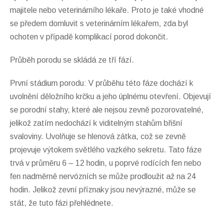
majitele nebo veterinárního lékaře. Proto je také vhodné
se předem domluvit s veterinárním lékařem, zda byl
ochoten v případě komplikací porod dokončit.
Průběh porodu se skládá ze tří fází.
První stádium porodu: V průběhu této fáze dochází k
uvolnění děložního krčku a jeho úplnému otevření. Objevují
se porodní stahy, které ale nejsou zevně pozorovatelné,
jelikož zatím nedochází k viditelným stahům břišní
svaloviny. Uvolňuje se hlenová zátka, což se zevně
projevuje výtokem světlého vazkého sekretu. Tato fáze
trvá v průměru 6 – 12 hodin, u poprvé rodících fen nebo
fen nadměrně nervózních se může prodloužit až na 24
hodin. Jelikož zevní příznaky jsou nevýrazné, může se
stát, že tuto fázi přehlédnete.