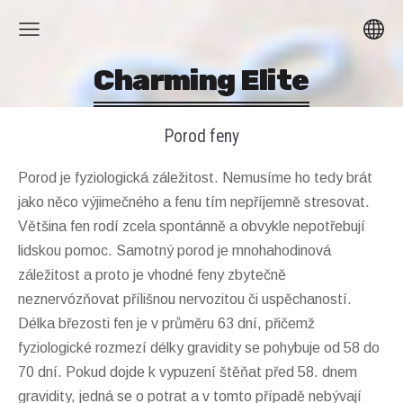
Charming Elite
Porod feny
Porod je fyziologická záležitost. Nemusíme ho tedy brát
jako něco výjimečného a fenu tím nepříjemně stresovat.
Většina fen rodí zcela spontánně a obvykle nepotřebují
lidskou pomoc. Samotný porod je mnohahodinová
záležitost a proto je vhodné feny zbytečně
neznervózňovat přílišnou nervozitou či uspěchaností.
Délka březosti fen je v průměru 63 dní, přičemž
fyziologické rozmezí délky gravidity se pohybuje od 58 do
70 dní. Pokud dojde k vypuzení štěňat před 58. dnem
gravidity, jedná se o potrat a v tomto případě nebývají