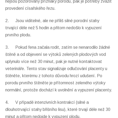
nejsou pozorovány příznaky porodu, pak je potřeby zvážit
provedení císařského řezu.
2. Jsou viditelné, ale ne příliš silné porodní stahy
trvající déle než 5 hodin a přitom nedošlo k vypuzení
prvního plodu.
3. Pokud fena začala rodit, zatím se nenarodilo žádné
štěně a od objevení se výtoků zelených plodových vod
uplynulo více než 30 minut, pak je nutné kontaktovat
veterináře. Tento stav signalizuje odlučování placenty u
štěněte, kterému z tohoto důvodu hrozí udušení. Po
porodu prvního štěněte je přítomnost zeleného výtoky
normální, protože dochází k uvolnění a vypuzení placenty.
4. V případě intenzivních kontrakcí (silné a
dlouhotrvající stahy břišního lisu), které trvají déle než 30
minut a přitom nedojde k vypuzení plodu.