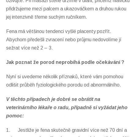
oživujte. Při masáži štěně držíme v dlani, přičemž hlavičku
přidržujeme mezi palcem a ukazováčkem a druhou rukou
jej intenzivně třeme suchým ručníkem.
Fena má většinou tendenci vyšlé placenty pozřít.
Abychom předešli zvracení nebo průjmu nedovolíme jí
sežrat více než 2 – 3.
Jak poznat že porod neprobíhá podle očekávání ?
Nyní si uvedeme několik příznaků, které vám pomohou
odlišit průběh fyziologického porodu od abnormálního.
V těchto případech je dobré se obrátit na
veterinárního lékaře o radu, případně si vyžádat jeho
pomoc:
1. Jestliže je fena skutečně gravidní více než 70 dní a