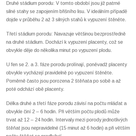
Druhé stádium porodu: V tomto období jsou již patrné
silné stahy se zapojením břišního lisu. V ideálním případě
dojde v průběhu 2 až 3 silných stahů k vypuzení štěněte.
Třetí stádium porodu: Navazuje většinou bezprostředně
na druhé stádium. Dochází k vypuzení placenty, což se
obvykle děje do několika minut po vypuzení plodu.
U fen se 2. a 3. fáze porodu prolínají, poněvadž placenty
obvykle vycházejí pravidelně po vypuzení štěněte.
Poměrně často jsou porozena 2 štěňata po sobě a až
poté odchází obě placenty.
Délka druhé a třetí fáze porodu závisí na počtu mláďat a
obvykle činí 2 – 6 hodin. Při větším počtu plodů může
trvat až 12 – 24 hodin. Intervaly mezi porody jednotlivých
štěňat jsou nepravidelné (15 minut až 6 hodin) a při větším