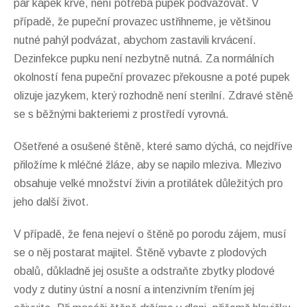
pár kapek krve, není potřeba pupek podvazovat. V
případě, že pupeční provazec ustřihneme, je většinou
nutné pahýl podvázat, abychom zastavili krvácení.
Dezinfekce pupku není nezbytně nutná. Za normálních
okolností fena pupeční provazec překousne a poté pupek
olizuje jazykem, který rozhodně není sterilní. Zdravé stěně
se s běžnými bakteriemi z prostředí vyrovná.
Ošetřené a osušené štěně, které samo dýchá, co nejdříve
přiložíme k mléčné žláze, aby se napilo mleziva. Mlezivo
obsahuje velké množství živin a protilátek důležitých pro
jeho další život.
V případě, že fena nejeví o štěně po porodu zájem, musí
se o něj postarat majitel. Štěně vybavte z plodových
obalů, důkladně jej osušte a odstraňte zbytky plodové
vody z dutiny ústní a nosní a intenzivním třením jej