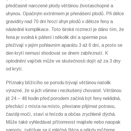
předčasně narozené plody většinou životaschopné a
uhynou. Opačným extrémem je přenášení plodů. Při délce
gravidity nad 70 dní hrozí úhyn plodů v děloze feny a
následné komplikace. Toto široké rozmezí je dáno tím, že
fena je svolná k páření i několik dní a spermie psa
přežívají v jejím pohlavním aparátu 3 až 6 dní, a proto se
den krytí nemusí shodovat se dnem zabřeznutí. K
oplodnění vajíček může ve skutečnosti dojít až za 3 dny
od krytí.
Příznaky blížícího se porodu bývají většinou natolik
výrazné, že si jich všimne i nezkušený chovatel. Většinou
již 24 – 48 hodin před porodem začíná být feny neklidná,
přechází z místa na místo, přestane přijímat potravu,
častěji močí, staví si hnízdo a občas zrychleně dýchá.
Může také vyhledávat přítomnost majitele nebo naopak
samotu, zvětšuje se jí mléčná žláza a někdy můžeme