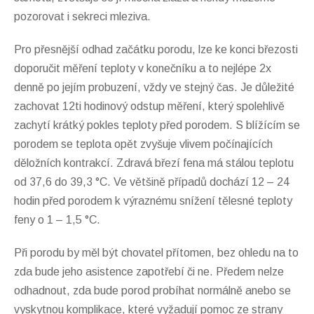
pozorovat i sekreci mleziva.
Pro přesnější odhad začátku porodu, lze ke konci březosti
doporučit měření teploty v konečníku a to nejlépe 2x
denně po jejím probuzení, vždy ve stejný čas. Je důležité
zachovat 12ti hodinový odstup měření, který spolehlivě
zachytí krátký pokles teploty před porodem. S blížícím se
porodem se teplota opět zvyšuje vlivem počínajících
děložních kontrakcí. Zdravá březí fena má stálou teplotu
od 37,6 do 39,3 °C. Ve většině případů dochází 12 – 24
hodin před porodem k výraznému snížení tělesné teploty
feny o 1 – 1,5 °C.
Při porodu by měl být chovatel přítomen, bez ohledu na to
zda bude jeho asistence zapotřebí či ne. Předem nelze
odhadnout, zda bude porod probíhat normálně anebo se
vyskytnou komplikace, které vyžadují pomoc ze strany