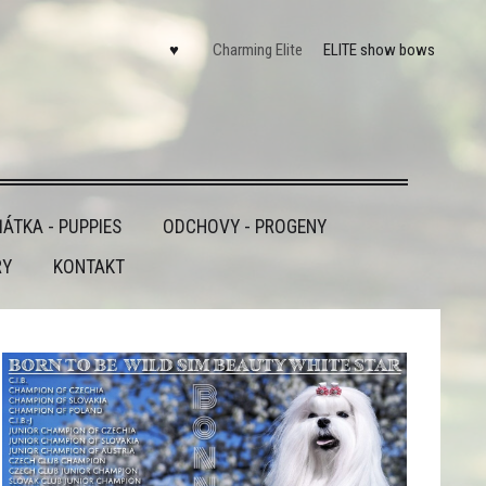
♥
Charming Elite
ELITE show bows
ÁTKA - PUPPIES
ODCHOVY - PROGENY
RY
KONTAKT