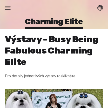
Charming Elite
Výstavy - Busy Being
Fabulous Charming
Elite
Pro detaily jednotlivých výstav rozklikněte.