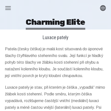
Charming Elite
Luxace pately
Patela (česky čéška) je malá kost situovaná do úponové
šlachy čtyřhlavého stehenního svalu. Její funkcí je hladký
pohyb této šlachy ve žlábku kosti stehenní při ohybu a
natažení kolenního kloubu. Je součástí kolenního kloubu,
její vnitřní povrch je krytý kloubní chrupavkou.
Luxace pately je stav, při kterém je čéška „vypadlá“ mimo
žlábek kosti stehenní. Podle směru, kterým čéška
vypadává, rozlišujeme častější vnitřní (mediální) luxaci
pately a méně častou vnější (laterální) luxaci pately. Psi