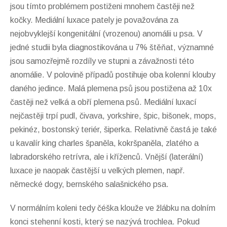
jsou tímto problémem postiženi mnohem častěji než
kočky. Mediální luxace pately je považována za
nejobvyklejší kongenitální (vrozenou) anomálii u psa. V
jedné studii byla diagnostikována u 7% štěňat, významné
jsou samozřejmě rozdíly ve stupni a závažnosti této
anomálie. V polovině případů postihuje oba kolenní klouby
daného jedince. Malá plemena psů jsou postižena až 10x
častěji než velká a obří plemena psů. Mediální luxací
nejčastěji trpí pudl, čivava, yorkshire, špic, bišonek, mops,
pekinéz, bostonský teriér, šiperka. Relativně častá je také
u kavalír king charles španěla, kokršpaněla, zlatého a
labradorského retrívra, ale i kříženců. Vnější (laterální)
luxace je naopak častější u velkých plemen, např.
německé dogy, bernského salašnického psa.
V normálním koleni tedy čéška klouže ve žlábku na dolním
konci stehenní kosti, který se nazývá trochlea. Pokud