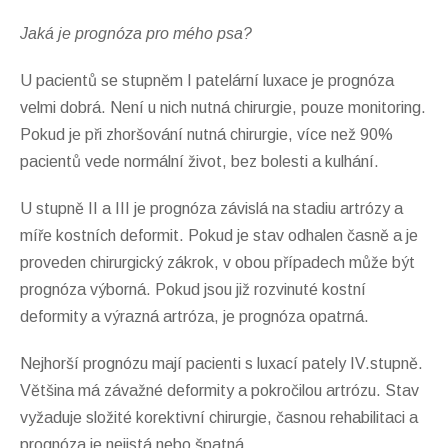
Jaká je prognóza pro mého psa?
U pacientů se stupněm I patelární luxace je prognóza
velmi dobrá. Není u nich nutná chirurgie, pouze monitoring.
Pokud je při zhoršování nutná chirurgie, více než 90%
pacientů vede normální život, bez bolesti a kulhání.
U stupně II a III je prognóza závislá na stadiu artrózy a
míře kostních deformit. Pokud je stav odhalen časně a je
proveden chirurgický zákrok, v obou případech může být
prognóza výborná. Pokud jsou již rozvinuté kostní
deformity a výrazná artróza, je prognóza opatrná.
Nejhorší prognózu mají pacienti s luxací pately IV.stupně.
Většina má závažné deformity a pokročilou artrózu. Stav
vyžaduje složité korektivní chirurgie, časnou rehabilitaci a
prognóza je nejistá nebo špatná.