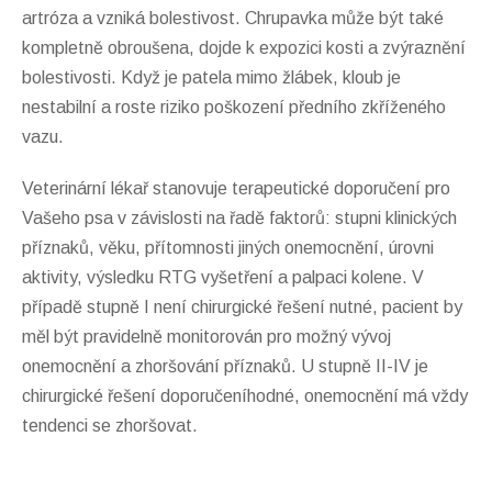
artróza a vzniká bolestivost. Chrupavka může být také
kompletně obroušena, dojde k expozici kosti a zvýraznění
bolestivosti. Když je patela mimo žlábek, kloub je
nestabilní a roste riziko poškození předního zkříženého
vazu.
Veterinární lékař stanovuje terapeutické doporučení pro
Vašeho psa v závislosti na řadě faktorů: stupni klinických
příznaků, věku, přítomnosti jiných onemocnění, úrovni
aktivity, výsledku RTG vyšetření a palpaci kolene. V
případě stupně I není chirurgické řešení nutné, pacient by
měl být pravidelně monitorován pro možný vývoj
onemocnění a zhoršování příznaků. U stupně II-IV je
chirurgické řešení doporučeníhodné, onemocnění má vždy
tendenci se zhoršovat.