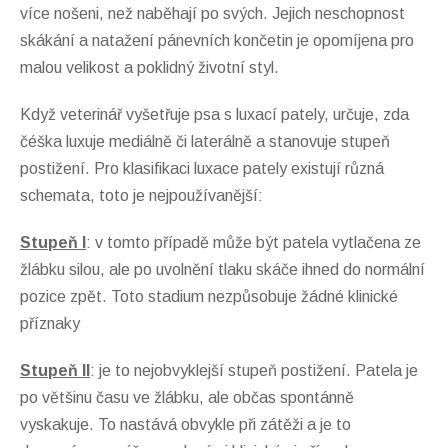
více nošeni, než naběhají po svých. Jejich neschopnost
skákání a natažení pánevních končetin je opomíjena pro
malou velikost a poklidný životní styl.
Když veterinář vyšetřuje psa s luxací pately, určuje, zda
čéška luxuje mediálně či laterálně a stanovuje stupeň
postižení. Pro klasifikaci luxace pately existují různá
schemata, toto je nejpoužívanější:
Stupeň I
: v tomto případě může být patela vytlačena ze
žlábku silou, ale po uvolnění tlaku skáče ihned do normální
pozice zpět. Toto stadium nezpůsobuje žádné klinické
příznaky
Stupeň II
: je to nejobvyklejší stupeň postižení. Patela je
po většinu času ve žlábku, ale občas spontánně
vyskakuje. To nastává obvykle při zátěži a je to