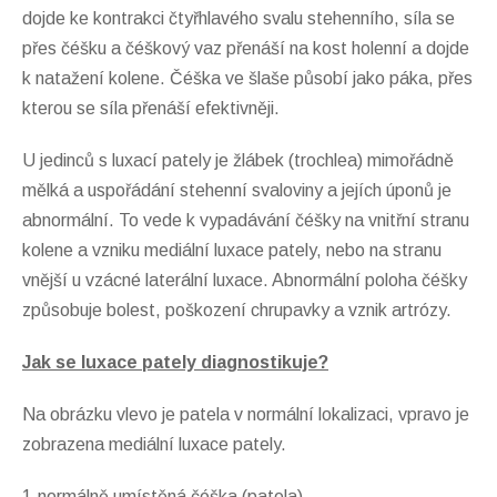
dojde ke kontrakci čtyřhlavého svalu stehenního, síla se
přes čéšku a čéškový vaz přenáší na kost holenní a dojde
k natažení kolene. Čéška ve šlaše působí jako páka, přes
kterou se síla přenáší efektivněji.
U jedinců s luxací pately je žlábek (trochlea) mimořádně
mělká a uspořádání stehenní svaloviny a jejích úponů je
abnormální. To vede k vypadávání čéšky na vnitřní stranu
kolene a vzniku mediální luxace pately, nebo na stranu
vnější u vzácné laterální luxace. Abnormální poloha čéšky
způsobuje bolest, poškození chrupavky a vznik artrózy.
Jak se luxace pately diagnostikuje?
Na obrázku vlevo je patela v normální lokalizaci, vpravo je
zobrazena mediální luxace pately.
1.normálně umístěná čéška (patela)