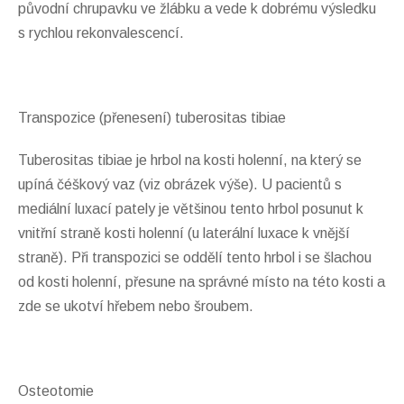
původní chrupavku ve žlábku a vede k dobrému výsledku
s rychlou rekonvalescencí.
Transpozice (přenesení) tuberositas tibiae
Tuberositas tibiae je hrbol na kosti holenní, na který se
upíná čéškový vaz (viz obrázek výše). U pacientů s
mediální luxací pately je většinou tento hrbol posunut k
vnitřní straně kosti holenní (u laterální luxace k vnější
straně). Při transpozici se oddělí tento hrbol i se šlachou
od kosti holenní, přesune na správné místo na této kosti a
zde se ukotví hřebem nebo šroubem.
Osteotomie