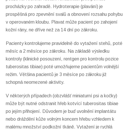
procházky po zahradě. Hydroterapie (plavání) je
prospěšná pro zpevnění svalů a obnovení rozsahu pohybu
v operovaném kloubu. Plavat může pacient po zahojení
kožní rány, ne dříve než za 14 dní po zákroku.
Pacienty kontrolujeme pravidelně do vytažení stehů, poté
měsíc a 2 měsíce po zákroku. Na základě výsledku
kontroly (klinické posouzení, rentgen pro kontrolu pozice
tuberositas tibiae) poté umožňujeme pacientům volnější
režim. Většina pacientů je 3 měsíce po zákroku již
schopná neomezené aktivity.
V některých případech (obzvlášť miniaturní psi a kočky)
může být nutné odstranit hřeb kotvící tuberositas tibiae
po jejím přihojení. Důvodem je buď uvolnění implantátu
nebo dráždění kůže volným koncem hřebu vzhledem k
malému množství podkožní tkáně. Vytažení je rychlá