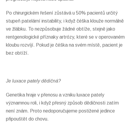
Po chirurgickém řešení zůstává u 50% pacientů určitý
stupeň patelární instability, i když čéška klouže normálně
ve žlábku. To nezpůsobuje žádné obtíže, stejně jako
rentgenologické příznaky artrózy, které se v operovaném
kloubu rozvíjí. Pokud je čéška na svém místě, pacient je
bez obtíží.
Je luxace pately dědičná?
Genetika hraje v přenosu a vzniku luxace pately
významnou roli, i když přesný způsob dědičnosti zatím
není znám. Proto nedoporučujeme postižené jedince
připouštět do chovu.