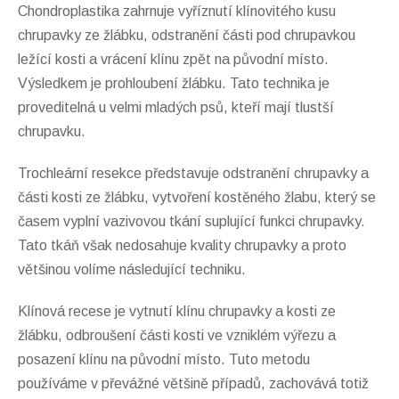
Chondroplastika zahrnuje vyříznutí klínovitého kusu
chrupavky ze žlábku, odstranění části pod chrupavkou
ležící kosti a vrácení klínu zpět na původní místo.
Výsledkem je prohloubení žlábku. Tato technika je
proveditelná u velmi mladých psů, kteří mají tlustší
chrupavku.
Trochleární resekce představuje odstranění chrupavky a
části kosti ze žlábku, vytvoření kostěného žlabu, který se
časem vyplní vazivovou tkání suplující funkci chrupavky.
Tato tkáň však nedosahuje kvality chrupavky a proto
většinou volíme následující techniku.
Klínová recese je vytnutí klínu chrupavky a kosti ze
žlábku, odbroušení části kosti ve vzniklém výřezu a
posazení klínu na původní místo. Tuto metodu
používáme v převážné většině případů, zachovává totiž