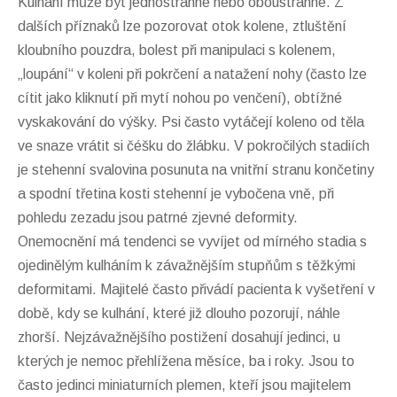
Kulhání může být jednostranné nebo oboustranné. Z
dalších příznaků lze pozorovat otok kolene, ztluštění
kloubního pouzdra, bolest při manipulaci s kolenem,
„loupání“ v koleni při pokrčení a natažení nohy (často lze
cítit jako kliknutí při mytí nohou po venčení), obtížné
vyskakování do výšky. Psi často vytáčejí koleno od těla
ve snaze vrátit si čéšku do žlábku. V pokročilých stadiích
je stehenní svalovina posunuta na vnitřní stranu končetiny
a spodní třetina kosti stehenní je vybočena vně, při
pohledu zezadu jsou patrné zjevné deformity.
Onemocnění má tendenci se vyvíjet od mírného stadia s
ojedinělým kulháním k závažnějším stupňům s těžkými
deformitami. Majitelé často přivádí pacienta k vyšetření v
době, kdy se kulhání, které již dlouho pozorují, náhle
zhorší. Nejzávažnějšího postižení dosahují jedinci, u
kterých je nemoc přehlížena měsíce, ba i roky. Jsou to
často jedinci miniaturních plemen, kteří jsou majitelem