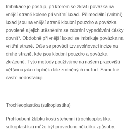
Imbrikace je postup, při kterém se zkrátí povázka na
vnější straně kolene při vnitřní luxaci. Při mediální (vnitřní)
luxaci jsou na vnější straně kloubní pouzdro a povázka
povolené a jejich utěsněním se zabrání vypadávání čéšky
dovnitř. Obdobně při vnější luxaci se imbrikuje povázka na
vnitřní straně. Dále se provádí tzv.uvolňovací incize na
druhé straně, kde jsou kloubní pouzdro a povázka
zkrácené. Tyto metody používáme na našem pracovišti
většinou jako doplněk dále zmíněných metod. Samotné
často nedostačují.
Trochleoplastika (sulkoplastika)
Prohloubení žlábku kosti stehenní (trochleoplastika,
sulkoplastika) může být provedeno několika způsoby.