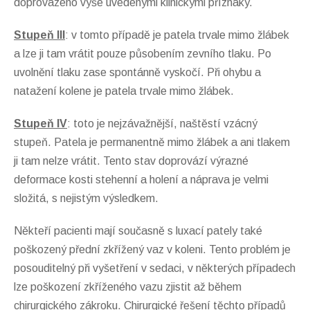
doprovázeno výše uvedenými klinickými příznaky.
Stupeň III
: v tomto případě je patela trvale mimo žlábek
a lze ji tam vrátit pouze působením zevního tlaku. Po
uvolnění tlaku zase spontánně vyskočí. Při ohybu a
natažení kolene je patela trvale mimo žlábek.
Stupeň IV
: toto je nejzávažnější, naštěstí vzácný
stupeň. Patela je permanentně mimo žlábek a ani tlakem
ji tam nelze vrátit. Tento stav doprovází výrazné
deformace kosti stehenní a holení a náprava je velmi
složitá, s nejistým výsledkem.
Někteří pacienti mají současně s luxací pately také
poškozený přední zkřížený vaz v koleni. Tento problém je
posouditelný při vyšetření v sedaci, v některých případech
lze poškození zkříženého vazu zjistit až během
chirurgického zákroku. Chirurgické řešení těchto případů