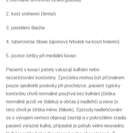
2. kost stehenní (femur)
3. patelární šlacha
4. tuberositas tibiae (úponový hrbolek na kosti holenní)
5. pozice čéšky při mediální luxaci
Pacienti s luxací pately vykazují kulhání nebo
nezatěžování končetiny. Zpočátku mohou být příznakem
pouze ojedinělé poskoky při procházce, pacient typicky
končetinu chvíli normálně používá bez kulhání (čéška
normálně jezdí ve žlábku) a občas ji nadlehčí a nese (v
této chvíli je čéška mimo žlábek). Epizody nadlehčování
se s vývojem nemoci objevují častěji a v pokročilém stadiu
pacient výrazně kulhá, případně je pohyb velmi nesnadný.